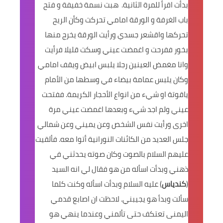
بدأت اقرأ للمرة الثانية.
هبت نسمة خفيفة و فتح
باب الغرفة و الورقة امامي تحركت وكأن الريح
تحركها واقشعر جسدي ورأيت الورقة يخرج منها
بخور ففرحت و اغمضت عيني وسكت قليلا فرأيت
وانا مغمض العينين رجلا يلبس ابيض ويقف امامي
وكان يلبس عمامة بيضاء في وسطها من الأمام
ياقوتة او شيء من انواع الأحجار الكريمة. ففتحت
عيني ولم اجد شيء وبعدها اغمضت عيني مرة
اخرى ورأيت نفس الشخص وعن يميني وعن شمالي
جلس العديد من الكائنات النورانية أتوا معه.
فألقيت
عليهم السلام بالصوت وكان صوته يحدثني في
ذهني وبدأت اسأله من هو فقال لي انه السيد
(
كندياس
) عليه السلام وبدأت اسأله وكنت كلما
سألت وبدأ هو يجيبني. لاحظت ان اصابع قدمي
اليمنى تعتكف حتى تألمني وعندما ينهي هو