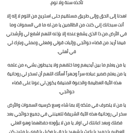
تأخذه سنة ولا نوم.
اهدنا إلى الحق وإلى طريق مستقيم حتى استريح من اللوم لا إله إلا
أنت سبحانك إني كنت من الظالمين يا من له ما في السموات وما
في الأرض من ذا الذي يشفع عنده إلا بإذنه اللهم اشفع لي وأرشدني
فيما أريد من قضاء حوائجي وإثبات قولي وفعلي وعملي وبارك لي
في أهلي.
يا من يعلم ما بين أيديهم وما خلفهم ولا يحيطون بشيء من علمه
يا من يعلم ضمير عباده سراً وجهراً أسألك اللهم أن تسخر لي روحانية
هذه الأية العظيمة والدعوة المنيفة يكون لي عونا على قضاء
حوائجي.
يا من لا يتصرف في ملكه إلا بما شاء وسع كرسيه السموات والأرض
سخر لي روحانية هذه الآية الشريفة لتعينني في جميع حوائجي بعد
فضلك وبعد اعانتك لي اولا، يا من لا يؤوده حفظهما وهو العلي
العظيم يا حميد يا باعث يا شهيد يا حق يا وكيل يا قوي يا متين كن