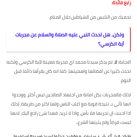
رابع فائدة:
تحميك من التلبس من الشياطين خلال المنام.
ولكن.. هل تحدث النبي عليه الصلاة والسلام عن مجربات
آية الكرسي؟
الاجابة:
لا
، لم يذكر سيدنا محمد اي مجربة معينة لآية الكرسي ولكنه
تحدث كثيرا عن افضالها واهميتها، كما انه كان يقرأها دائما قبل
النوم.
لذلك فالمجربات بكل امانة من اجتهاد الصالحين ليس أكثر، ووجدوا
انها تأتي بـ نتيجة قوية مع اغلب الناس ولها اكثر من طريقة، لذلك
اذا احببت ان تجربها فلا بأس، واذا لا تريد، فهذا شئ راجع اليك، لانها
ليست فرضاً ولم يثبتها الشرع..
ولكن قبل أي شئ، سنروي موقفين حدثوا لسيد وسيدة استمروا