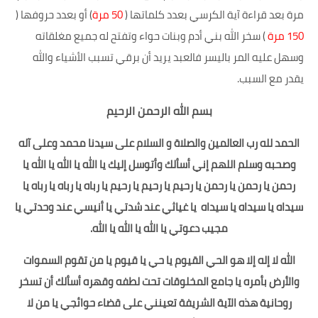
مرة بعد قراءة آية الكرسي بعدد كلماتها (
50 مرة
) أو بعدد حروفها (
150 مرة
) سخر الله بني أدم وبنات حواء وتفتح له جميع مغلقاته
وسهل عليه المر باليسر فالعبد يريد أن برقي تسبب الأشياء والله
يقدر مع السبب.
بسم الله الرحمن الرحيم
الحمد لله رب العالمين والصلاة و السلام على سيدنا محمد وعلى آله
وصحبه وسلم اللهم إني أسألك وأتوسل إليك يا الله يا الله يا الله يا
رحمن يا رحمن يا رحمن يا رحيم يا رحيم يا رحيم يا رباه يا رباه يا رباه يا
سيداه يا سيداه يا سيداه يا غياثي عند شدتي يا أنيسي عند وحدتي يا
مجيب دعوتي يا الله يا الله يا الله
.
الله لا إله إلا هو الحي القيوم يا حي يا قيوم يا من تقوم السموات
والأرض بأمره يا جامع المخلوقات تحت لطفه وقهره أسألك أن تسخر
روحانية هذه الآية الشريفة تعينني على قضاء حوائجي يا من لا