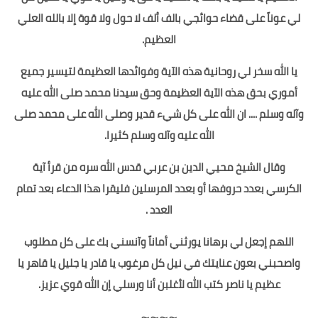
لي عوناً على قضاء حوائجي بالف ألف لا حول ولا قوة إلا بالله العلي
العظيم.
يا الله سخر لي روحانية هذه الآية وفوائدها العظيمة لتيسير جميع
أموري بحق هذه الآية العظيمة وحق سيدنا محمد صلى الله عليه
وآله وسلم .... ان الله على كل شيء قدير وصلى الله على محمد صلى
الله عليه وآله وسلم كثيرا
.
وقال الشيخ محيي الدين بن عربي قدس الله سره من قرأ آية
الكرسي بعدد حروفها أو بعدد المرسلين فليقرا هذا الدعاء بعد تمام
العدد .
اللهم إجعل لي برهانا يورثني أماناً وآنسني بك على كل مطلوب
واصحبني بعون عنايتك في نيل كل مرغوب يا قادر يا جليل يا قاهر يا
عظيم يا ناصر كتب الله لأغلبن أنا ورسلي إن الله قوي عزيز.
~~~~