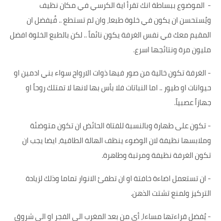
-
الموضوع ببساطة انك تقرأ اية الكرسي في مكان نظيف
ويُستحسن ان يكون في خلوة طبعا، وان لم تستطع .. فُيفضل ان
المقيم معك في نفس الغرفة يكون نائماً .. لكن بالطبع الخلوة افضل
مليون مرة ونتائجها اسرع.
-
الغرفة تكون خالية من صور فيها ذوات الارواح سواء بني ادمين او
حيوانات او طيور .. اما النباتات فلا بأس بها لانها لا تمتلك روحاً او
جهازاً عصبياً.
-
تكون على طهارة وبالنسبة للفتاة الحائض ان تكون متوضئة
وملابسها نظيفة لان الوضوء ينظف الهالة الطاقية، ايضا يجب ان
تكون الغرفة نظيفة ومرتبة وطاهرة.
-
ان تستعمل اضاءة خافتة او ان تطفئ الانوار تماما وذلك لزيادة
التركيز ولمنع تشتت الذهن.
-
يُفضل قراءتها مساءا، أي من بعد المغرب الى الفجر او الى شروق