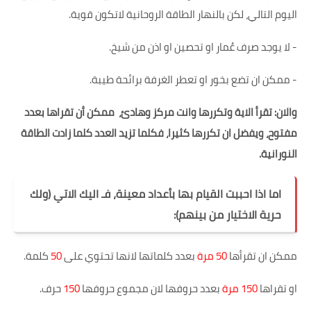
اليوم التالي، لكن بالنهار الطاقة الروحانية لاتكون قوية.
-
لا يوجد صرف عُمار او تحصين او اذن من شيخ.
-
ممكن ان تضع بخور او تعطر الغرفة برائحة طيبة.
والان: تقرأ الاية وتكررها وانت مركز وهادئ،
ممكن أن تقراها بعدد
مفتوح، ويفضل ان تكررها كثيرا، فكلما تزيد العدد كلما زادت الطاقة
النورانية.
اما اذا احببت القيام بها بأعداد معينة، فـ اليك الاتي (ولك
حرية الاختيار من بينهم):
ممكن ان تقرأها
50 مرة
بعدد كلماتها لانها تحتوي على
50
كلمة.
او تقراها
150 مرة
بعدد حروفها لان مجموع حروفها
150
حرف.